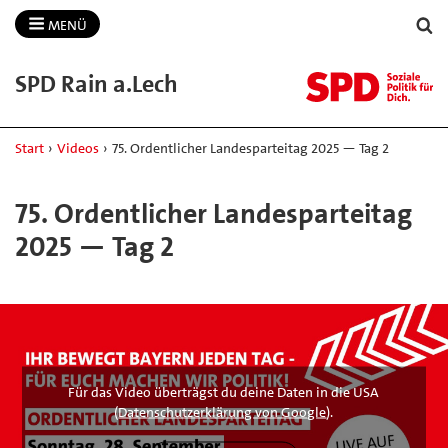
MENÜ
SPD Rain a.​Lech
Start
›
Videos
›
75. Ordentlicher Landesparteitag 2025 — Tag 2
75. Ordentlicher Landesparteitag
2025 — Tag 2
Für das Video überträgst du deine Daten in die USA
(
Datenschutzerklärung von Google
).